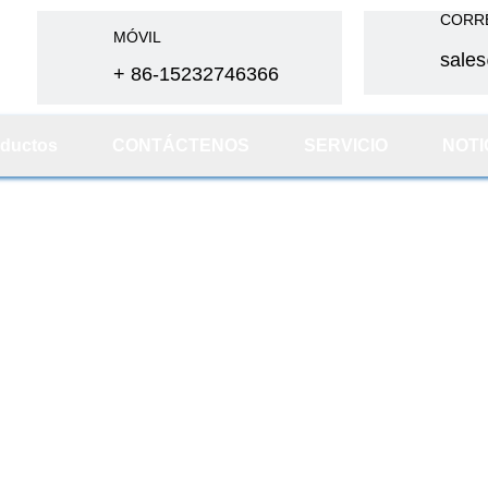
CORR
MÓVIL
sale
+ 86-15232746366
ductos
CONTÁCTENOS
SERVICIO
NOTI