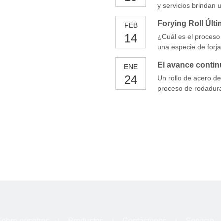
cada uno con diferen
y servicios brindan
ver más información 
Forying Roll Últ
FEB
14
¿Cuál es el proceso d
una especie de forja
rodamiento longitudi
ENE
desarrollado contin
24
compresión rotativa
Un rollo de acero de
proceso de rodadura
frío y caliente. Est
excelente resistenci
resistencia al calo
procesos de Rolle.
obre nosotros
Productos
Contáctenos
Servicio