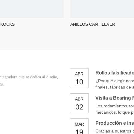
 KOCKS
ANILLOS CANTILEVER
Rollos falsificad
ABR
tegradora que se dedica al diseño,
10
¿Por qué elegir noso
os.
finales, fábricas d
Warged W de alta ca
Visita a Bearing 
ABR
02
Los rodamientos so
mecánicos, lo que pu
reducir el consumo 
Producción e ins
MAR
campos como la fabr
19
tipos de rodamientos
Gracias a nuestros 