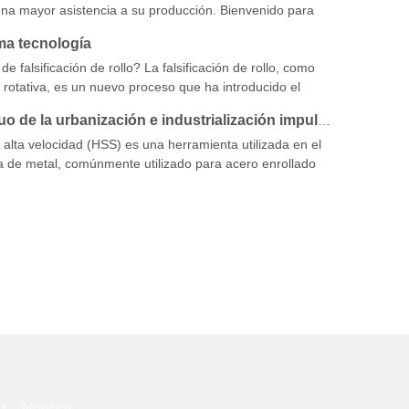
tes estructuras y características.
 una mayor asistencia a su producción. Bienvenido para
sobre Rolling Mills a continuación.
ima tecnología
e falsificación de rollo? La falsificación de rollo, como
 rotativa, es un nuevo proceso que ha introducido el
nal en la industria de forja en las últimas décadas y se ha
El avance continuo de la urbanización e industrialización impulsará la demanda del mercado de rollos de acero de alta velocidad (HSS)
uamente. Pertenece a la categoría de formación de
, a través de un par de recuentos
 alta velocidad (HSS) es una herramienta utilizada en el
 de metal, comúnmente utilizado para acero enrollado
án hechos de material de acero de alta velocidad con
a al desgaste, alta resistencia a la temperatura y
r. Los rollos HSS se usan comúnmente en diferentes
Noticias