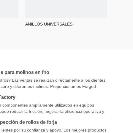
ANILLOS UNIVERSALES
os para molinos en frío
tros? Las ventas se realizan directamente a los clientes
e acero y diferentes molinos. Proporcionamos Forged
lidad
Factory
n componentes ampliamente utilizados en equipos
ede reducir la fricción, mejorar la eficiencia operativa y
de energía. Tiene una amplia gama de aplicaciones en
pección de rollos de forja
icación automotriz, de aviación y mecánica. Hay muchos
, incluidos los rodamientos y los cojinetes deslizantes,
clientes por su confianza y apoyo. Los mejores productos