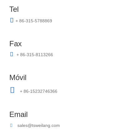
Tel

+ 86-315-5788869
Fax

+ 86-315-8113266
Móvil

+ 86-15232746366
Email
sales@tsweilang.com
