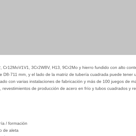
 Cr12MoV1V1, 3Cr2W8V, H13, 9Cr2Mo y hierro fundido con alto conten
de D8-711 mm, y el lado de la matriz de tubería cuadrada puede tener
pado con varias instalaciones de fabricación y más de 100 juegos de 
 revestimientos de producción de acero en frío y tubos cuadrados y re
ría / formación
o de aleta