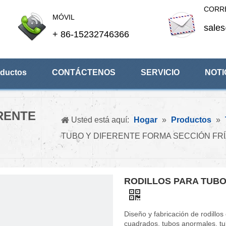
CORR
MÓVIL
sale
+ 86-15232746366
ductos
CONTÁCTENOS
SERVICIO
NOTI
RENTE
Usted está aquí:
Hogar
»
Productos
»
TUBO Y DIFERENTE FORMA SECCIÓN FR
RODILLOS PARA TUBO
Diseño y fabricación de rodillo
cuadrados, tubos anormales, tu