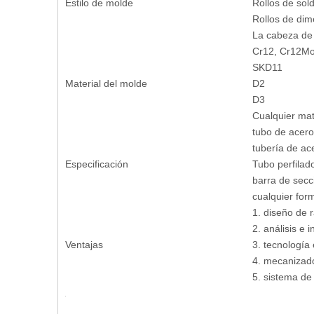
Estilo de molde
Rollos de sol
Rollos de di
La cabeza de
Cr12, Cr12M
SKD11
Material del molde
D2
D3
Cualquier mat
tubo de acer
tubería de a
Especificación
Tubo perfilad
barra de secci
cualquier for
1. diseño de
2. análisis e 
Ventajas
3. tecnología
4. mecanizado
5. sistema de