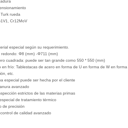
dadura
mensionamiento
 Turk rueda
o1V1, Cr12MoV
erial especial según su requerimiento.
o redondo: Φ8 (mm) -Φ711 (mm)
cero cuadrada: puede ser tan grande como 550 * 550 (mm)
o en frío: Tablestacas de acero en forma de U en forma de W en forma 
ón, etc.
ma especial puede ser hecha por el cliente
 ranura avanzado
inspección estrictos de las materias primas
 especial de tratamiento térmico
 de precisión
 control de calidad avanzado