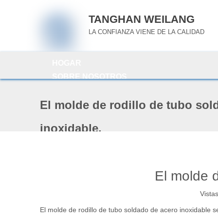
TANGHAN WEILANG
LA CONFIANZA VIENE DE LA CALIDAD
HOGAR
SOBRE NOSOTROS
Productos
El molde de rodillo de tubo sol
ROLLOS Y ANILLOS
MINERÍA Y CEMENTO INDUSTRIAL
inoxidable.
REPUESTOS DE MOLINO RODANTE
EQUIPOS
TUBO DE SOLDADURA
CONTÁCTENOS
El molde d
SERVICIO
Vistas
NOTICIAS
El molde de rodillo de tubo soldado de acero inoxidable 