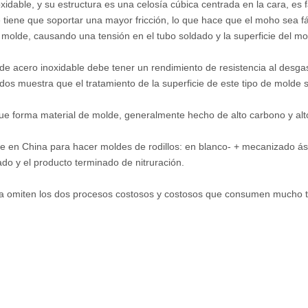
oxidable, y su estructura es una celosía cúbica centrada en la cara, es
 tiene que soportar una mayor fricción, lo que hace que el moho sea fác
el molde, causando una tensión en el tubo soldado y la superficie del mo
o de acero inoxidable debe tener un rendimiento de resistencia al desg
dos muestra que el tratamiento de la superficie de este tipo de molde 
 que forma material de molde, generalmente hecho de alto carbono y a
te en China para hacer moldes de rodillos: en blanco- + mecanizado á
do y el producto terminado de nitruración.
ra omiten los dos procesos costosos y costosos que consumen mucho ti