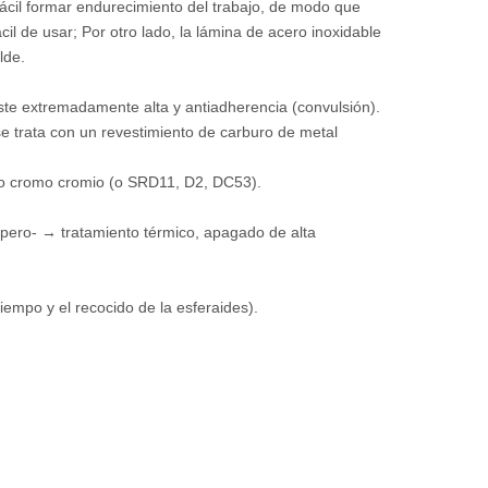
 fácil formar endurecimiento del trabajo, de modo que
il de usar; Por otro lado, la lámina de acero inoxidable
lde.
aste extremadamente alta y antiadherencia (convulsión).
se trata con un revestimiento de carburo de metal
lto cromo cromio (o SRD11, D2, DC53).
spero- → tratamiento térmico, apagado de alta
empo y el recocido de la esferaides).