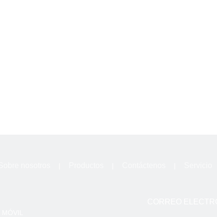
Sobre nosotros
Productos
Contáctenos
Servicio
|
|
|
CORREO ELECTR
MÓVIL