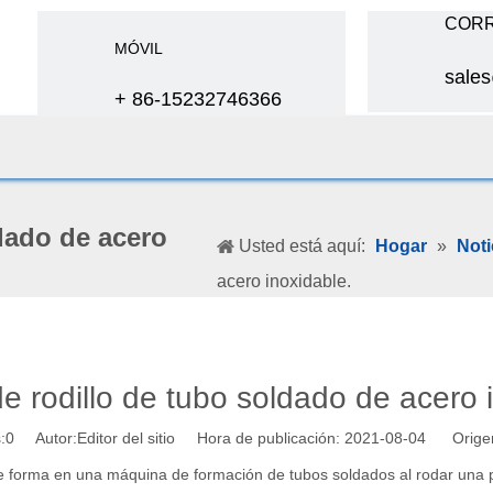
CORR
MÓVIL
sale
+ 86-15232746366
dado de acero
Usted está aquí:
Hogar
»
Noti
acero inoxidable.
e rodillo de tubo soldado de acero 
:
0
Autor:Editor del sitio Hora de publicación: 2021-08-04 Orige
se forma en una máquina de formación de tubos soldados al rodar una p